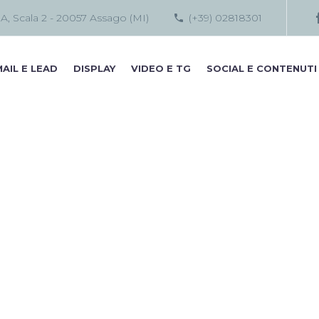
 A, Scala 2 - 20057 Assago (MI)
(+39) 02818301
AIL E LEAD
DISPLAY
VIDEO E TG
SOCIAL E CONTENUTI