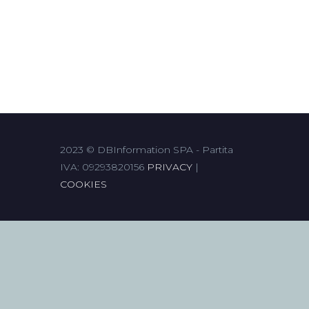
2023 © DBInformation SPA - Partita
IVA: 09293820156
PRIVACY
|
COOKIES