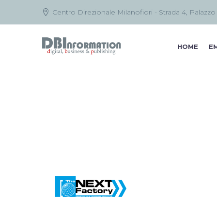
Centro Direzionale Milanofiori - Strada 4, Palazzo
HOME
EM