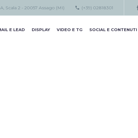
 A, Scala 2 - 20057 Assago (MI)
(+39) 02818301
AIL E LEAD
DISPLAY
VIDEO E TG
SOCIAL E CONTENUTI