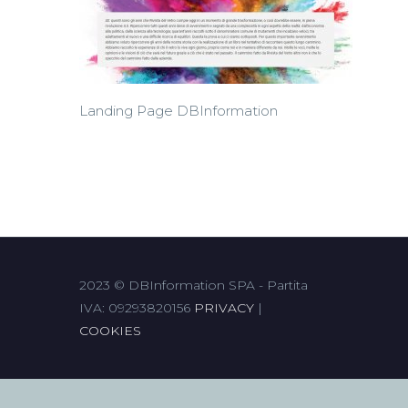
Landing Page DBInformation
2023 © DBInformation SPA - Partita
IVA: 09293820156
PRIVACY
|
COOKIES