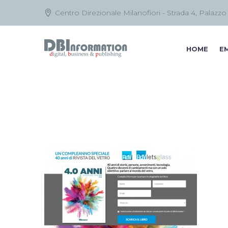
Centro Direzionale Milanofiori - Strada 4, Palazzo
HOME
EM