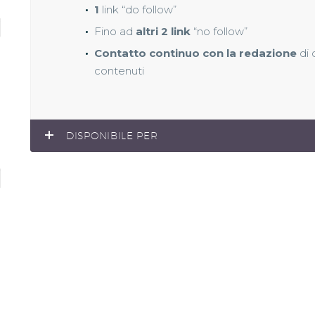
1
link “do follow”
Fino ad
altri 2 link
“no follow”
Contatto continuo con la redazione
di 
contenuti
DISPONIBILE PER