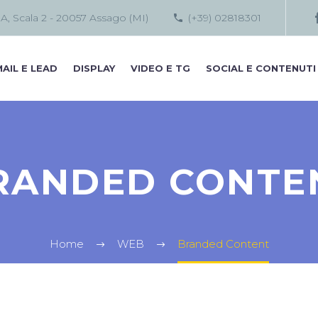
 A, Scala 2 - 20057 Assago (MI)
(+39) 02818301
AIL E LEAD
DISPLAY
VIDEO E TG
SOCIAL E CONTENUTI
RANDED CONTE
Home
WEB
Branded Content