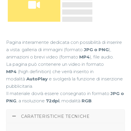
Pagina interamente dedicata con possibilità di inserire
a vista: galleria di immagini (formato
JPG o PNG
),
animazioni o brevi video (formato
MP4
), file audio.
La pagina può contenere un video in formato
MP4
(high definition) che verrà inserito in
modalità
AutoPlay
e svolgerà la funzione di inserzione
pubblicitaria.
Il materiale dovrà essere consegnato in formato
JPG o
PNG
, a risoluzione
72dpi
, modalità
RGB
.
CARATTERISTICHE TECNICHE