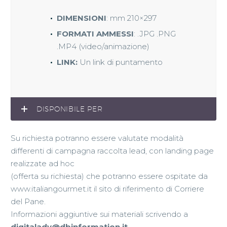
DIMENSIONI
: mm 210×297
FORMATI AMMESSI
: .JPG .PNG
.MP4 (video/animazione)
LINK:
Un link di puntamento
DISPONIBILE PER
Su richiesta potranno essere valutate modalità
differenti di campagna raccolta lead, con landing page
realizzate ad hoc
(offerta su richiesta) che potranno essere ospitate da
www.italiangourmet.it il sito di riferimento di Corriere
del Pane.
Informazioni aggiuntive sui materiali scrivendo a
digitaladv@dbinformation.it