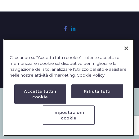
English
Cliccando su “Accetta tutti i cookie”, l'utente accetta di
memorizzare i cookie sul dispositivo per migliorare la
2023 © DBInformation SPA - Partita IVA: 09293820156
navigazione del sito, analizzare l'utilizzo del sito e assistere
PRIVACY
|
COOKIES
nelle nostre attività di marketing.
Cookie Policy
Accetta tutti i
Rifiuta tutti
cookie
Impostazioni
cookie